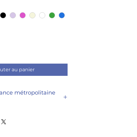
uter au panier
rance métropolitaine
s par lettre suivie sous un délai