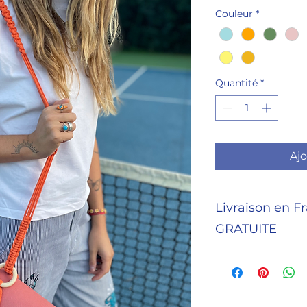
Couleur
*
Quantité
*
Ajo
Livraison en F
GRATUITE
J'envoie vos article
de 4 jours.