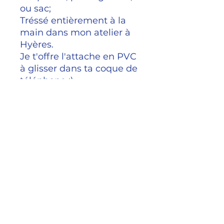
ou sac;
Tréssé entièrement à la
main dans mon atelier à
Hyères.
Je t'offre l'attache en PVC
à glisser dans ta coque de
téléphone :)
Taille
Longueur de sangle 1m
Livraison en France
métropolitaine GRATUITE
J'envoie vos articles par lettre
suivie sous un délai de 4 jours.
Les rencontres créatives de Charli,