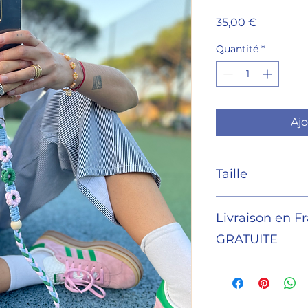
Prix
35,00 €
Quantité
*
Ajo
Taille
Longueur de sangl
Livraison en F
GRATUITE
J'envoie vos article
de 4 jours.