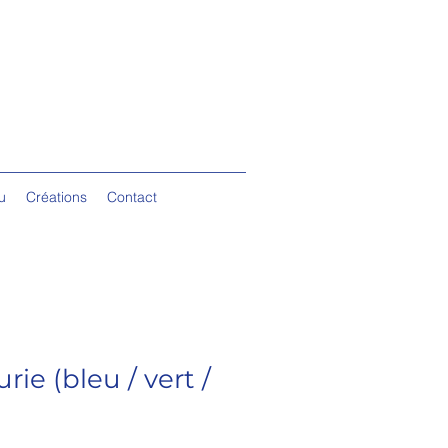
u
Créations
Contact
rie (bleu / vert /