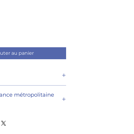
uter au panier
e 1m
rance métropolitaine
s par lettre suivie sous un délai