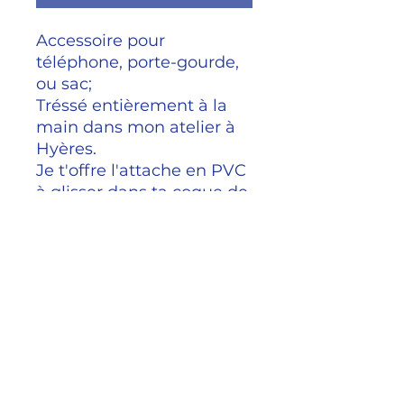
Accessoire pour
téléphone, porte-gourde,
ou sac;
Tréssé entièrement à la
main dans mon atelier à
Hyères.
Je t'offre l'attache en PVC
à glisser dans ta coque de
téléphone :)
Taille
Longueur de sangle 1m
Livraison en France
métropolitaine GRATUITE
J'envoie vos articles par lettre
suivie sous un délai de 4 jours.